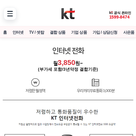
공식 온라인
1599-8474
홈
인터넷
TV / 셋탑
결합 상품
기업 상품
가입 / 상담신청
사은품
인터넷 전화
3,850
월
원~
(부가세 포함/3년약정 결합기준)
저렴한 월정액
우리끼리무료통화 3,000분